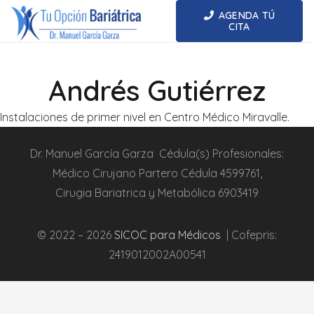
AGENDA TÚ
CITA
Andrés Gutiérrez
Instalaciones de primer nivel en Centro Médico Miravalle.
Dr.
Manuel García Garza
Cédula(s) Profesionales:
Médico Cirujano Partero
Cédula
4599761
,
Cirugia
Bariatrica
y Metabólica
6903419
© 2022 – 2026
SICOC para Médicos
| Cofepris:
2419012002A00541