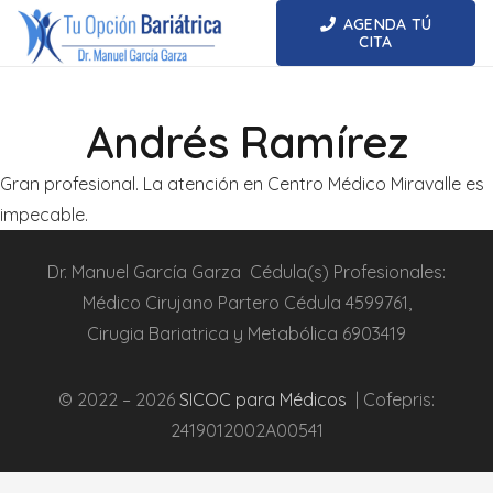
AGENDA TÚ
CITA
Andrés Ramírez
Gran profesional. La atención en Centro Médico Miravalle es
impecable.
Dr.
Manuel García Garza
Cédula(s) Profesionales:
Médico Cirujano Partero
Cédula
4599761
,
Cirugia
Bariatrica
y Metabólica
6903419
© 2022 – 2026
SICOC para Médicos
| Cofepris:
2419012002A00541