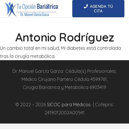
AGENDA TÚ
CITA
Antonio Rodríguez
Un cambio total en mi salud. Mi diabetes está controlada
tras la cirugía metabólica.
Dr.
Manuel García Garza
Cédula(s) Profesionales:
Médico Cirujano Partero
Cédula
4599761
,
Cirugia
Bariatrica
y Metabólica
6903419
© 2022 – 2026
SICOC para Médicos
| Cofepris:
2419012002A00541