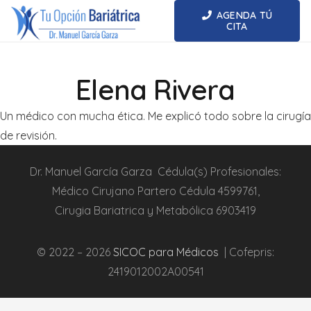
AGENDA TÚ
CITA
Elena Rivera
Un médico con mucha ética. Me explicó todo sobre la cirugía
de revisión.
Dr.
Manuel García Garza
Cédula(s) Profesionales:
Médico Cirujano Partero
Cédula
4599761
,
Cirugia
Bariatrica
y Metabólica
6903419
© 2022 – 2026
SICOC para Médicos
| Cofepris:
2419012002A00541