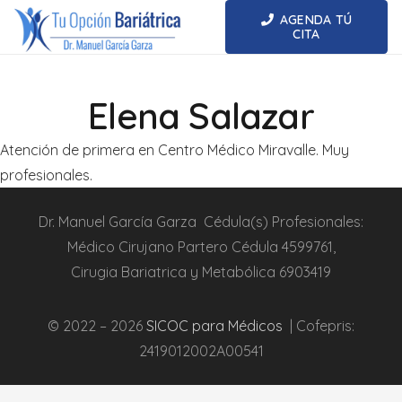
AGENDA TÚ
CITA
Elena Salazar
Atención de primera en Centro Médico Miravalle. Muy
profesionales.
Dr.
Manuel García Garza
Cédula(s) Profesionales:
Médico Cirujano Partero
Cédula
4599761
,
Cirugia
Bariatrica
y Metabólica
6903419
© 2022 – 2026
SICOC para Médicos
| Cofepris:
2419012002A00541