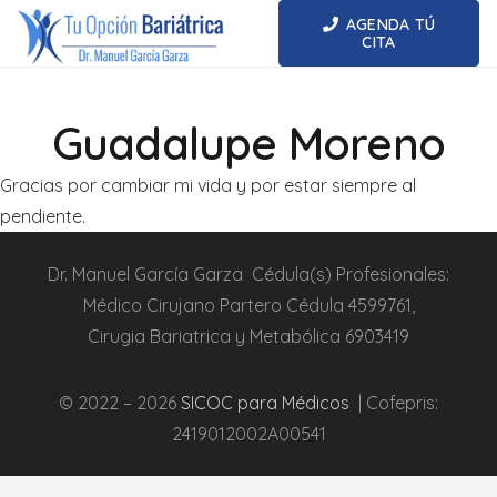
AGENDA TÚ
CITA
Guadalupe Moreno
Gracias por cambiar mi vida y por estar siempre al
pendiente.
Dr.
Manuel García Garza
Cédula(s) Profesionales:
Médico Cirujano Partero
Cédula
4599761
,
Cirugia
Bariatrica
y Metabólica
6903419
© 2022 – 2026
SICOC para Médicos
| Cofepris:
2419012002A00541