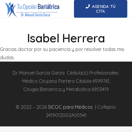
AGENDA TÚ
CITA
Isabel Herrera
Gracias doctor por su paciencia y por resolver todas mis
dudas.
Dr.
Manuel García Garza
Cédula(s) Profesionales:
Médico Cirujano Partero
Cédula
4599761
,
Cirugia
Bariatrica
y Metabólica
6903419
© 2022 – 2026
SICOC para Médicos
| Cofepris:
2419012002A00541