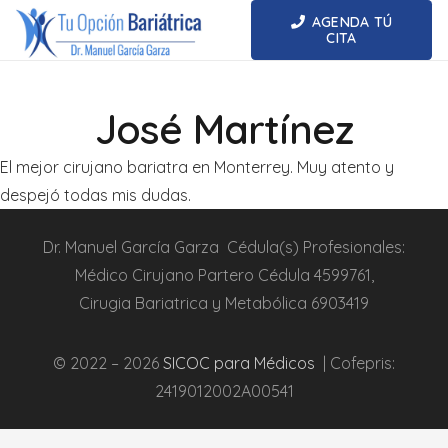
AGENDA TÚ
CITA
José Martínez
El mejor cirujano bariatra en Monterrey. Muy atento y
despejó todas mis dudas.
Dr.
Manuel García Garza
Cédula(s) Profesionales:
Médico Cirujano Partero
Cédula
4599761
,
Cirugia
Bariatrica
y Metabólica
6903419
© 2022 – 2026
SICOC para Médicos
| Cofepris:
2419012002A00541