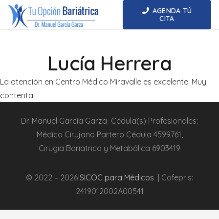
AGENDA TÚ
CITA
Lucía Herrera
La atención en Centro Médico Miravalle es excelente. Muy
contenta.
Dr.
Manuel García Garza
Cédula(s) Profesionales:
Médico Cirujano Partero
Cédula
4599761
,
Cirugia
Bariatrica
y Metabólica
6903419
© 2022 – 2026
SICOC para Médicos
| Cofepris:
2419012002A00541