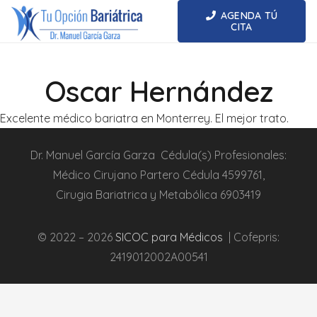
AGENDA TÚ
CITA
Oscar Hernández
Excelente médico bariatra en Monterrey. El mejor trato.
Dr.
Manuel García Garza
Cédula(s) Profesionales:
Médico Cirujano Partero
Cédula
4599761
,
Cirugia
Bariatrica
y Metabólica
6903419
© 2022 – 2026
SICOC para Médicos
| Cofepris:
2419012002A00541